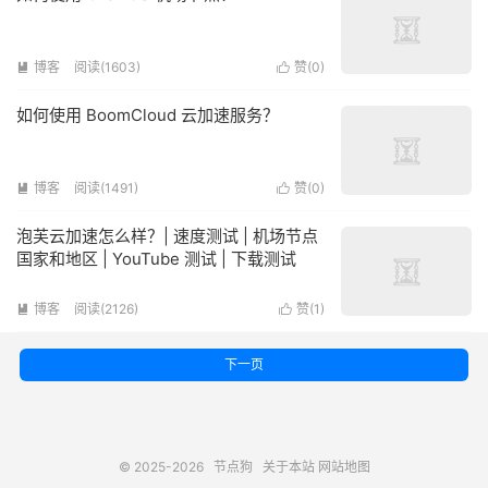
博客
阅读(1603)
赞(
0
)


如何使用 BoomCloud 云加速服务？
博客
阅读(1491)
赞(
0
)


泡芙云加速怎么样？| 速度测试 | 机场节点
国家和地区 | YouTube 测试 | 下载测试
博客
阅读(2126)
赞(
1
)


下一页
© 2025-2026
节点狗
关于本站
网站地图