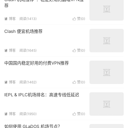
荐
博客
阅读(1413)
赞(
0
)


Clash 便宜机场推荐
博客
阅读(1645)
赞(
0
)


中国国内稳定好用的付费VPN推荐
博客
阅读(1462)
赞(
0
)


IEPL & IPLC机场排名：高速专线低延迟
博客
阅读(1950)
赞(
0
)


如何使用 GLaDOS 机场节点？