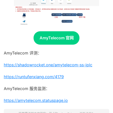
AmyTelecom 官网
AmyTelecom 评测：
https://shadowrocket.one/amytelecom-ss-iplc
https://runtufenxiang.com/4179
AmyTelecom 服务监测：
https://amytelecom.statuspage.io