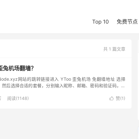
Top 10
免费节点
共 1 篇文章
 歪兔机场翻墙？
Node.xyz网站的跳转链接进入 YToo 歪兔机场 免翻墙地址 选择
，然后选择合适的套餐，分别输入昵称、邮箱、密码和验证码，购
好之后选进行登录。登录网站后台，此时进行下一步操...
客
阅读(1148)
赞(
1
)
