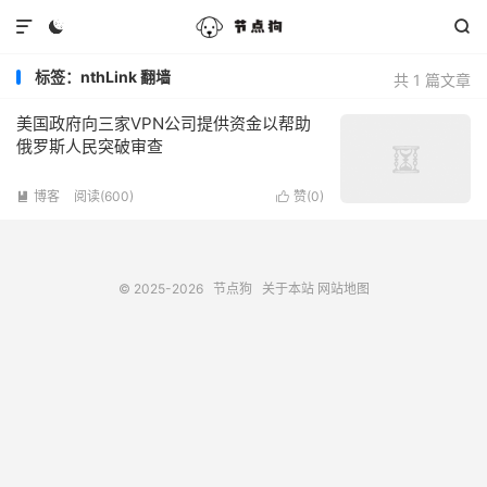



标签：nthLink 翻墙
共 1 篇文章
美国政府向三家VPN公司提供资金以帮助
俄罗斯人民突破审查
博客
阅读(600)
赞(
0
)


© 2025-2026
节点狗
关于本站
网站地图