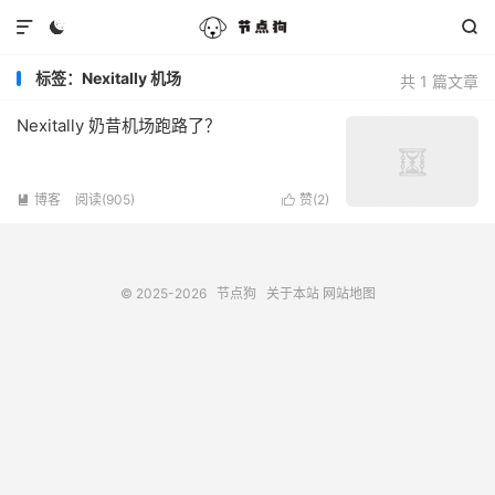



标签：Nexitally 机场
共 1 篇文章
Nexitally 奶昔机场跑路了？
博客
阅读(905)
赞(
2
)


© 2025-2026
节点狗
关于本站
网站地图