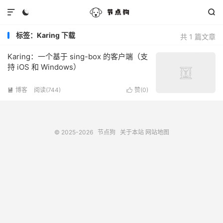



标签：Karing 下载
共 1 篇文章
Karing：一个基于 sing-box 的客户端（支
持 iOS 和 Windows）
博客
阅读(744)
赞(
0
)


© 2025-2026
节点狗
关于本站
网站地图