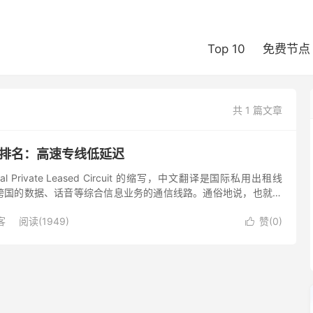
Top 10
免费节点
共 1 篇文章
LC机场排名：高速专线低延迟
ional Private Leased Circuit 的缩写，中文翻译是国际私用出租线
跨国的数据、话音等综合信息业务的通信线路。通俗地说，也就是
E1...
客
阅读(1949)
赞(
0
)
