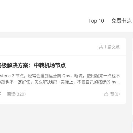
Top 10
免费节点
共 1 篇文章
 断流终极解决方案：中转机场节点
和 hysteria 2 节点，经常会遇到运营商 Qos，断流，使用起来一点也不
跃也不一定好使，怎么解决呢？ 实际上，不仅自己的搭建的 hy 2
，直连机场节点（包含 hy...
客
阅读(320)
赞(
0
)
