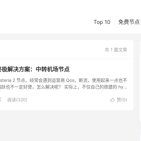
Top 10
免费节点
共 1 篇文章
 断流终极解决方案：中转机场节点
和 hysteria 2 节点，经常会遇到运营商 Qos，断流，使用起来一点也不
跃也不一定好使，怎么解决呢？ 实际上，不仅自己的搭建的 hy 2
，直连机场节点（包含 hy...
客
阅读(320)
赞(
0
)
