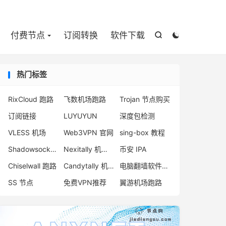

付费节点
订阅转换
软件下载


热门标签
RixCloud 跑路
飞数机场跑路
Trojan 节点购买
订阅链接
LUYUYUN
深度包检测
VLESS 机场
Web3VPN 官网
sing-box 教程
Shadowsocks V2ray 区别
Nexitally 机场注册
币安 IPA
Chiselwall 跑路
Candytally 机场
电脑翻墙软件下载
SS 节点
免费VPN推荐
翼游机场跑路