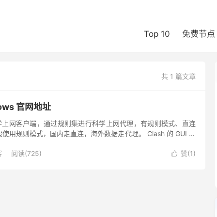
Top 10
免费节点
共 1 篇文章
ndows 官网地址
的科学上网客户端，通过规则集进行科学上网代理，有规则模式、直连
用规则模式，国内走直连，海外数据走代理。 Clash 的 GUI 图
s、macOS、Android、iOS ...
客
阅读(725)
赞(
1
)
