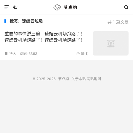



标签：速蛙云垃圾
共 1 篇文章
重要的事情说三遍：速蛙云机场跑路了！
速蛙云机场跑路了！速蛙云机场跑路了！
博客
阅读(6393)
赞(
1
)


© 2025-2026
节点狗
关于本站
网站地图