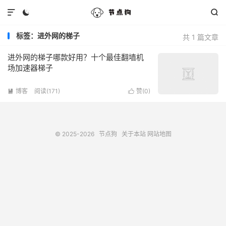



标签：进外网的梯子
共 1 篇文章
进外网的梯子哪款好用？十个最佳翻墙机
场加速器梯子
博客
阅读(171)
赞(
0
)


© 2025-2026
节点狗
关于本站
网站地图