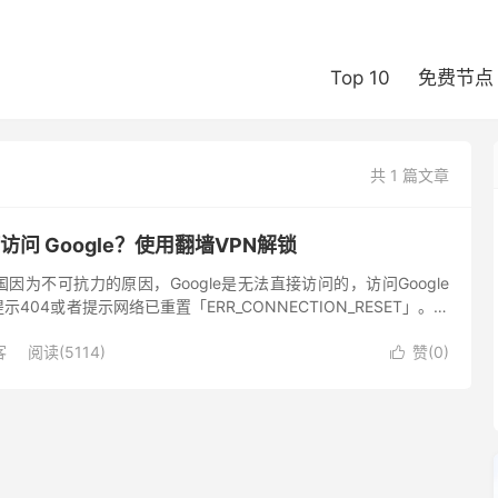
Top 10
免费节点
共 1 篇文章
访问 Google？使用翻墙VPN解锁
因为不可抗力的原因，Google是无法直接访问的，访问Google
404或者提示网络已重置「ERR_CONNECTION_RESET」。最
ost来访问谷歌，但由于谷歌的IP地...
客
阅读(5114)
赞(
0
)
