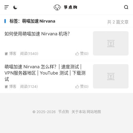



标签：萌喵加速 Nirvana
共 2 篇文章
如何使用萌喵加速 Nirvana 机场？
博客
阅读(1540)
赞(
0
)


萌喵加速 Nirvana 怎么样？| 速度测试 |
VPN服务器地区 | YouTube 测试 | 下载测
试
博客
阅读(1124)
赞(
0
)


© 2025-2026
节点狗
关于本站
网站地图