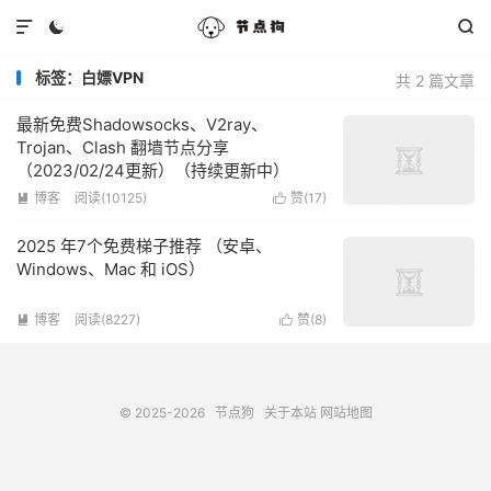



标签：白嫖VPN
共 2 篇文章
最新免费Shadowsocks、V2ray、
Trojan、Clash 翻墙节点分享
（2023/02/24更新）（持续更新中）
博客
阅读(10125)
赞(
17
)


2025 年7个免费梯子推荐 （安卓、
Windows、Mac 和 iOS）
博客
阅读(8227)
赞(
8
)


© 2025-2026
节点狗
关于本站
网站地图