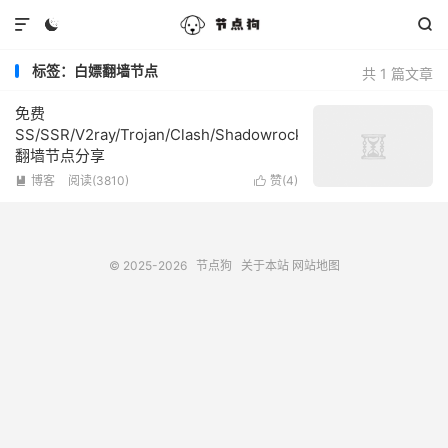



标签：白嫖翻墙节点
共 1 篇文章
免费
SS/SSR/V2ray/Trojan/Clash/Shadowrocket
翻墙节点分享
博客
阅读(3810)
赞(
4
)


© 2025-2026
节点狗
关于本站
网站地图