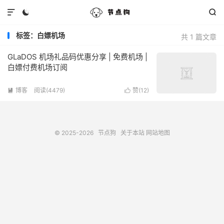



标签：白嫖机场
共 1 篇文章
GLaDOS 机场礼品码优惠分享 | 免费机场 |
白嫖付费机场订阅
博客
阅读(4479)
赞(
12
)


© 2025-2026
节点狗
关于本站
网站地图