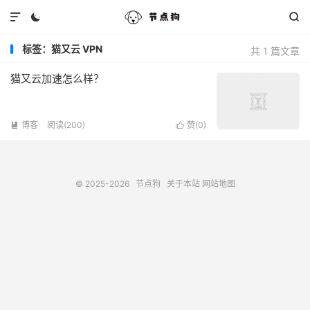



标签：猫又云 VPN
共 1 篇文章
猫又云加速怎么样？
博客
阅读(200)
赞(
0
)


© 2025-2026
节点狗
关于本站
网站地图