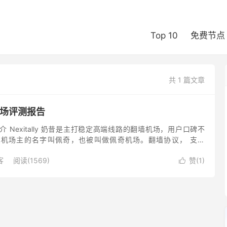
Top 10
免费节点
共 1 篇文章
奶昔机场评测报告
机场简介 Nexitally 奶昔是主打稳定高端线路的翻墙机场，用户口碑不
机场主的名字叫佩奇，也被叫做佩奇机场。翻墙协议， 支持
Trojan 翻墙服务，有企业账号可用选择...
客
阅读(1569)
赞(
1
)
