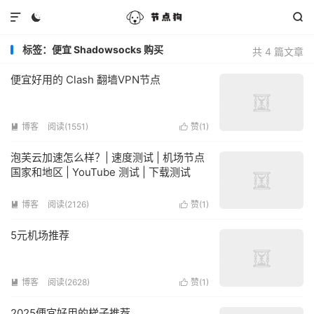



标签：便宜 Shadowsocks 购买
共 4 篇文章
便宜好用的 Clash 翻墙VPN节点
博客
阅读(1551)
赞(
1
)


泡芙云加速怎么样？| 速度测试 | 机场节点
国家和地区 | YouTube 测试 | 下载测试
博客
阅读(2126)
赞(
1
)


5元机场推荐
博客
阅读(2628)
赞(
1
)


2025便宜好用的梯子推荐