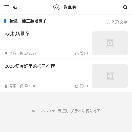



标签：便宜翻墙梯子
共 2 篇文章
5元机场推荐
博客
阅读(2627)
赞(
1
)


2025便宜好用的梯子推荐
博客
阅读(3118)
赞(
3
)


© 2025-2026
节点狗
关于本站
网站地图