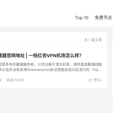
Top 10
免费节点
共 1 篇文章
器官网地址 | 一枝红杏VPN机场怎么样？
家运营多年的翻墙服务商，公司注册于澳大利亚，提供直连翻墙线路
也并没有采用Shadowsocks协议而是目前比较流行的 Trojan
持支付宝、信用卡、加密货币（Bit...
客
阅读(1209)
赞(
0
)
